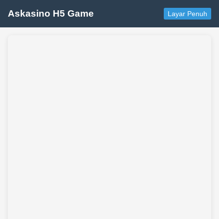
Askasino H5 Game
Layar Penuh